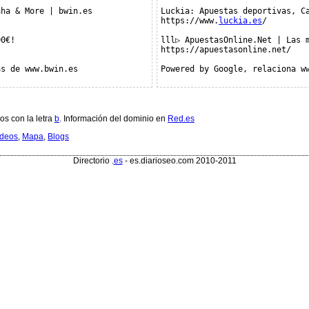
aha & More | bwin.es
Luckia: Apuestas deportivas, C
https://www.
luckia.es
/
00€!
lll▷ ApuestasOnline.Net | Las 
https://apuestasonline.net/
as de www.bwin.es
Powered by Google, relaciona w
os con la letra
b
. Información del dominio en
Red.es
ídeos
,
Mapa
,
Blogs
Directorio .
es
- es.diarioseo.com 2010-2011